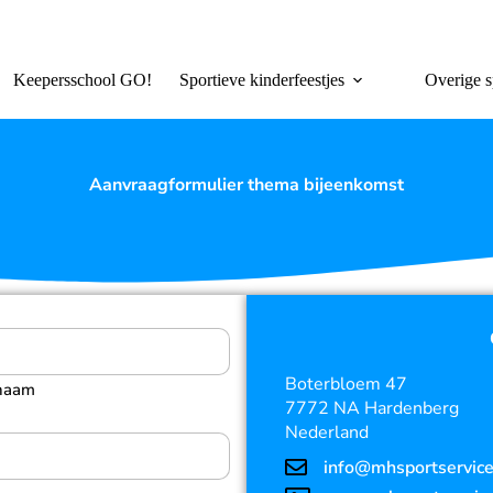
Keepersschool GO!
Sportieve kinderfeestjes
Overige s
Aanvraagformulier thema bijeenkomst
Boterbloem 47
naam
7772 NA Hardenberg
Nederland
info@mhsportservice