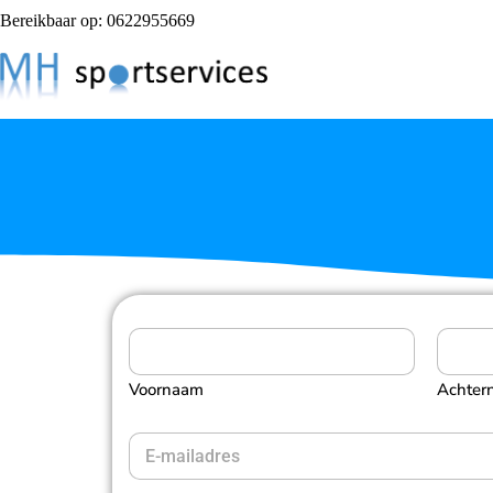
Bereikbaar op: 0622955669
N
a
a
Voornaam
Achter
m
a
a
E
n
-
v
m