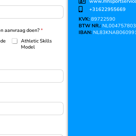
www.mhsportservice
+31622955669
KVK:
89722590
BTW NR.:
NL004757803
een aanvraag doen?
*
IBAN:
NL83KNAB06099
 de
Athletic Skills
Model