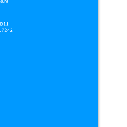
s.nl
B11
17242