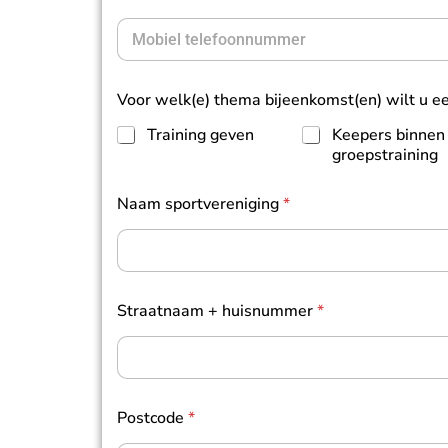
r
a
M
a
i
o
g
l
b
e
*
i
r
Voor welk(e) thema bijeenkomst(en) wilt u 
e
*
l
Training geven
Keepers binnen
n
groepstraining
u
m
m
Naam sportvereniging
*
e
r
*
Straatnaam + huisnummer
*
Postcode
*