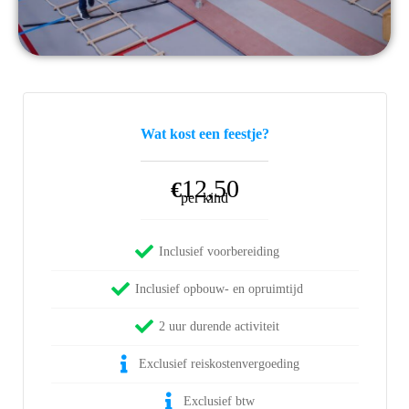
Wat kost een feestje?
12,50
€
per kind
Inclusief voorbereiding
Inclusief opbouw- en opruimtijd
2 uur durende activiteit
Exclusief reiskostenvergoeding
Exclusief btw