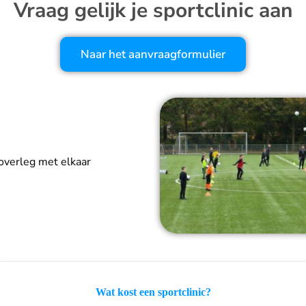
Vraag gelijk je sportclinic aan
Naar het aanvraagformulier
overleg met elkaar
Wat kost een sportclinic?