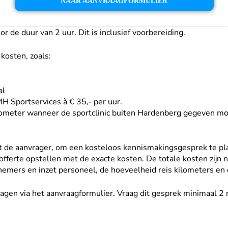
NAAR AANVRAAGFORMULIER
oor de duur van 2 uur. Dit is inclusief voorbereiding.
 kosten, zoals:
al
MH Sportservices à € 35,- per uur.
lometer wanneer de sportclinic buiten Hardenberg gegeven m
t de aanvrager, om een kosteloos kennismakingsgesprek te pl
offerte opstellen met de exacte kosten. De totale kosten zijn n
emers en inzet personeel, de hoeveelheid reis kilometers en 
ragen via het aanvraagformulier. Vraag dit gesprek minimaal 