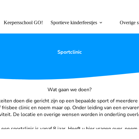
Keepersschool GO!
Sportieve kinderfeestjes
Overige s
Sportclinic
Wat gaan we doen?
iteiten doen die gericht zijn op een bepaalde sport of meerdere
of frisbee clinic en noem maar op. Onder leiding van een erva
iviteit. De locatie en overige wensen worden in onderling ove
 een sportclinic is vanaf 8 jaar. Heeft u hier vragen over, neem